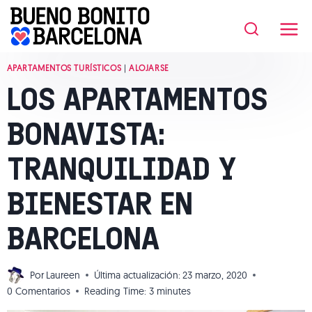
Saltar
al
contenido
APARTAMENTOS TURÍSTICOS
|
ALOJARSE
LOS APARTAMENTOS
BONAVISTA:
TRANQUILIDAD Y
BIENESTAR EN
BARCELONA
Por
Laureen
Última actualización:
23 marzo, 2020
0 Comentarios
Reading Time:
3
minutes