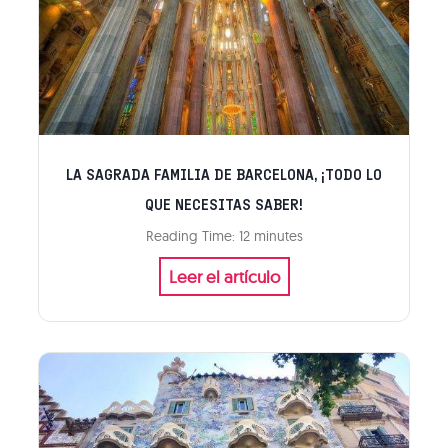
LA SAGRADA FAMILIA DE BARCELONA, ¡TODO LO
QUE NECESITAS SABER!
Reading Time:
12
minutes
L
Leer el artículo
a
S
a
g
r
a