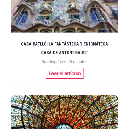
d
a
F
a
m
i
CASA BATLLÓ: LA FANTÁSTICA Y ENIGMÁTICA
l
CASA DE ANTONI GAUDÍ
i
Reading Time:
10
minutes
a
C
Leer el artículo
d
a
e
s
B
a
a
B
r
a
c
t
e
l