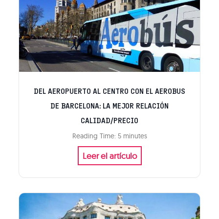
e
g
b
a
l
e
o
r
m
o
o
p
d
u
DEL AEROPUERTO AL CENTRO CON EL AEROBUS
e
e
r
DE BARCELONA: LA MEJOR RELACIÓN
r
n
CALIDAD/PRECIO
t
i
Reading Time:
5
minutes
o
s
D
Leer el artículo
B
t
e
a
a
l
r
a
c
e
e