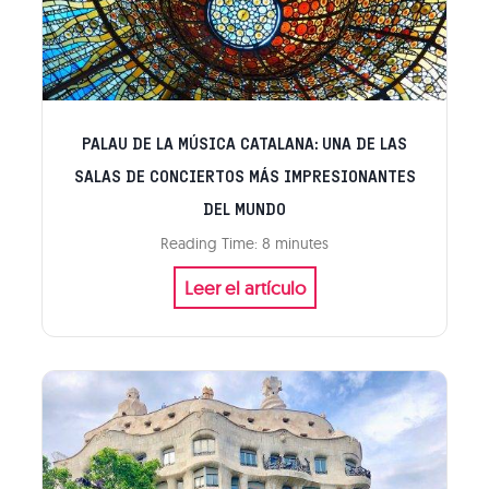
l
l
o
ó
n
:
a
l
,
a
PALAU DE LA MÚSICA CATALANA: UNA DE LAS
¡
f
t
SALAS DE CONCIERTOS MÁS IMPRESIONANTES
a
o
DEL MUNDO
n
d
Reading Time:
8
minutes
t
o
P
Leer el artículo
á
l
a
s
o
l
t
q
a
i
u
u
c
e
d
a
n
e
y
e