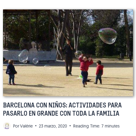
CON
TUS
HIJOS
EN
BARCELONA
EN
FEBRERO-
MARZO?
BARCELONA CON NIÑOS: ACTIVIDADES PARA
PASARLO EN GRANDE CON TODA LA FAMILIA
Por
Valérie
23 marzo, 2020
Reading Time:
7
minutes