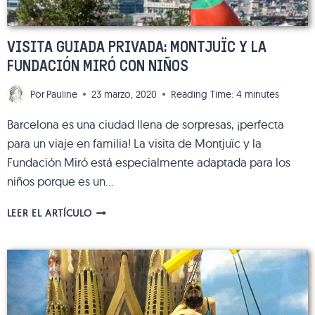
VISITA GUIADA PRIVADA: MONTJUÏC Y LA
FUNDACIÓN MIRÓ CON NIÑOS
Por
Pauline
23 marzo, 2020
Reading Time:
4
minutes
Barcelona es una ciudad llena de sorpresas, ¡perfecta
para un viaje en familia! La visita de Montjuïc y la
Fundación Miró está especialmente adaptada para los
niños porque es un…
VISITA
LEER EL ARTÍCULO
GUIADA
PRIVADA:
MONTJUÏC
Y
LA
FUNDACIÓN
MIRÓ