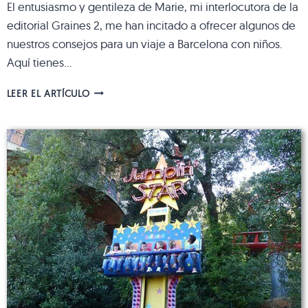
El entusiasmo y gentileza de Marie, mi interlocutora de la
editorial Graines 2, me han incitado a ofrecer algunos de
nuestros consejos para un viaje a Barcelona con niños.
Aquí tienes…
BARCELONA
LEER EL ARTÍCULO
CON
NIÑOS:
ACTIVIDADES
PARA
PASARLO
EN
GRANDE
CON
TODA
LA
FAMILIA