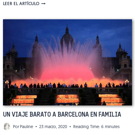
LA
LEER EL ARTÍCULO
GALERÍA
DE
LAS
ILUSIONES
Y
SUS
EFECTOS
ÓPTICOS
EN
BARCELONA
UN VIAJE BARATO A BARCELONA EN FAMILIA
Por
Pauline
23 marzo, 2020
Reading Time:
6
minutes