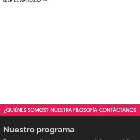
LEER EL ARTÍCULO
EXPERIENCIA:
INMERSIÓN
EN
4D
EN
EL
UNIVERSO
DEL
ARQUITECTO
¿QUIÉNES SOMOS?
NUESTRA FILOSOFÍA
CONTÁCTANOS
Nuestro programa