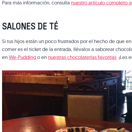
Para más información, consulta
nuestro artículo completo 
SALONES DE TÉ
Si tus hijos están un poco frustrados por el hecho de que 
comer es el ticket de la entrada, llévalos a saborear choco
en
We-Pudding
o en
nuestras chocolaterías favoritas
. ¡Les 