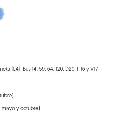
eta (L4), Bus 14, 59, 64, 120, D20, H16 y V17
tubre)
l, mayo y octubre)