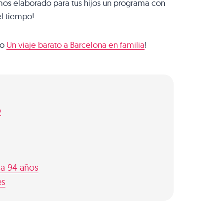
mos elaborado para tus hijos un programa con
el tiempo!
lo
Un viaje barato a Barcelona en familia
!
o
 a 94 años
es