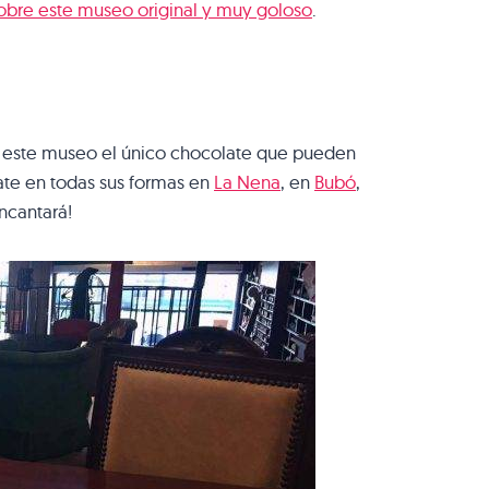
sobre este museo original y muy goloso
.
en este museo el único chocolate que pueden
late en todas sus formas en
La Nena
, en
Bubó
,
encantará!