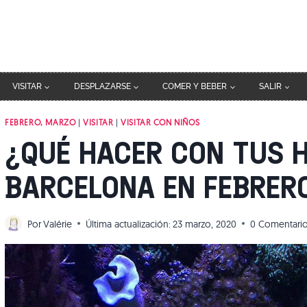
VISITAR
DESPLAZARSE
COMER Y BEBER
SALIR
FEBRERO, MARZO
|
VISITAR
|
VISITAR CON NIÑOS
¿QUÉ HACER CON TUS 
BARCELONA EN FEBRER
Por
Valérie
Última actualización:
23 marzo, 2020
0 Comentari