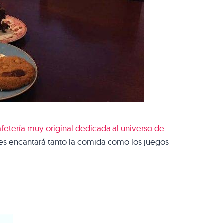
fetería muy original dedicada al universo de
, les encantará tanto la comida como los juegos