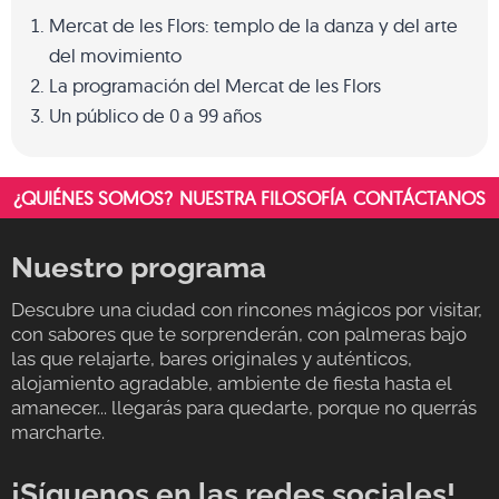
Mercat de les Flors: templo de la danza y del arte
del movimiento
La programación del Mercat de les Flors
Un público de 0 a 99 años
¿QUIÉNES SOMOS?
NUESTRA FILOSOFÍA
CONTÁCTANOS
Nuestro programa
Descubre una ciudad con rincones mágicos por visitar,
con sabores que te sorprenderán, con palmeras bajo
las que relajarte, bares originales y auténticos,
alojamiento agradable, ambiente de fiesta hasta el
amanecer... llegarás para quedarte, porque no querrás
marcharte.
¡Síguenos en las redes sociales!