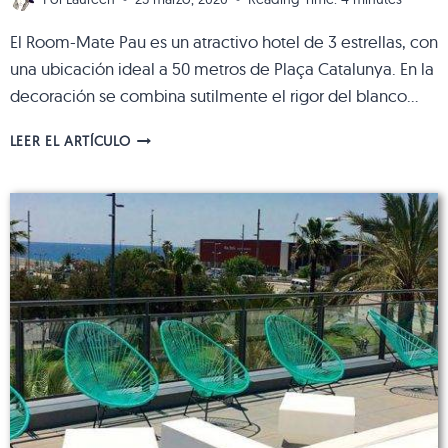
El Room-Mate Pau es un atractivo hotel de 3 estrellas, con
una ubicación ideal a 50 metros de Plaça Catalunya. En la
decoración se combina sutilmente el rigor del blanco…
ROOM-
LEER EL ARTÍCULO
MATE
PAU:
UN
HOTEL
CÉNTRICO
CON
ENCANTO
VANGUARDISTA
EN
BARCELONA