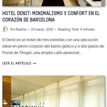
HOTEL DENIT: MINIMALISMO Y CONFORT EN EL
CORAZÓN DE BARCELONA
Por
Pauline
23 marzo, 2020
Reading Time:
4
minutes
El Denit es un hotel de tres estrellas con una ubicación
ideal en pleno corazón del barrio gótico y a dos pasos de
Portal de l’Àngel, una amplia calle peatonal…
HOTEL
LEER EL ARTÍCULO
DENIT:
MINIMALISMO
Y
CONFORT
EN
EL
CORAZÓN
DE