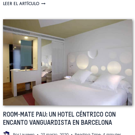
EL
LEER EL ARTÍCULO
HOTEL
INDIGO
BARCELONA
Y
SU
TERRAZA:
UN
REMANSO
DE
PAZ
EN
PLENO
CENTRO
ROOM-MATE PAU: UN HOTEL CÉNTRICO CON
ENCANTO VANGUARDISTA EN BARCELONA
Por
Laureen
23 marzo, 2020
Reading Time:
4
minutes