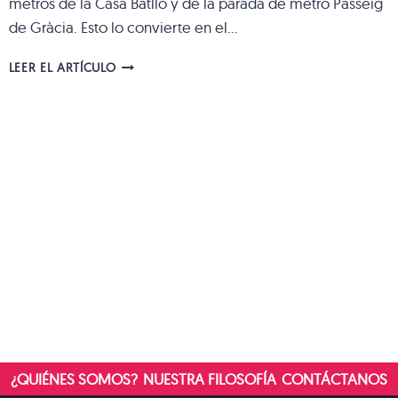
metros de la Casa Batlló y de la parada de metro Passeig
de Gràcia. Esto lo convierte en el…
SIXTYTWO:
LEER EL ARTÍCULO
UN
HOTEL
INTIMISTA
Y
DE
DISEÑO
EN
PASSEIG
DE
GRÀCIA
¿QUIÉNES SOMOS?
NUESTRA FILOSOFÍA
CONTÁCTANOS