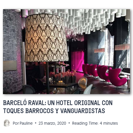
DIAGONAL
BARCELONA:
UN
4
ESTRELLAS
DE
DISEÑO
BARCELÓ RAVAL: UN HOTEL ORIGINAL CON
TOQUES BARROCOS Y VANGUARDISTAS
Por
Pauline
23 marzo, 2020
Reading Time:
4
minutes