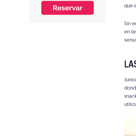
que e
Sin e
en la
sens
LA
Junt
donde
snac
utiliz