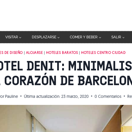
VISITAR
DESPLAZARSE
COMER Y BEBER
SALIR
ES DE DISEÑO
|
ALOJARSE
|
HOTELES BARATOS
|
HOTELES CENTRO CIUDAD
OTEL DENIT: MINIMALI
L CORAZÓN DE BARCELO
Por
Pauline
Última actualización:
23 marzo, 2020
0 Comentarios
Re