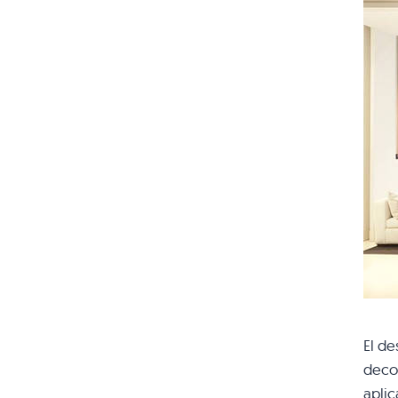
El de
decor
apli