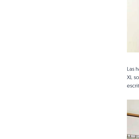
Las h
XL so
escri