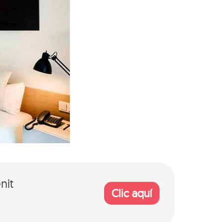
nit
Clic aquí