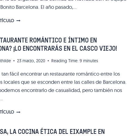
Bonito Barcelona. El año pasado,…
CERA
RTÍCULO
23:
UN
GRAN
STAURANTE ROMÁNTICO E ÍNTIMO EN
DESCUBRIMIENTO
NA? ¡LO ENCONTRARÁS EN EL CASCO VIEJO!
GASTRONÓMICO
EN
thilde
23 marzo, 2020
Reading Time:
9
minutes
EL
RAVAL
 tan fácil encontrar un restaurante romántico entre los
 locales que se esconden entre las calles de Barcelona.
podemos encontrarlo de casualidad, pero también nos
…
¿UN
RTÍCULO
RESTAURANTE
ROMÁNTICO
E
A, LA COCINA ÉTICA DEL EIXAMPLE EN
ÍNTIMO