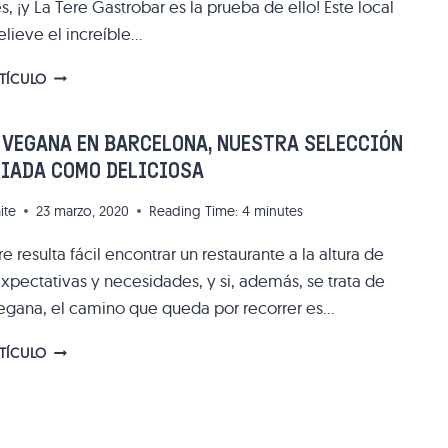
s, ¡y La Tere Gastrobar es la prueba de ello! Este local
GÓTICO
elieve el increíble…
LA
RTÍCULO
TERE
GASTROBAR:
COCINA
 VEGANA EN BARCELONA, NUESTRA SELECCIÓN
CREATIVA
RIADA COMO DELICIOSA
Y
DE
ite
23 marzo, 2020
Reading Time:
4
minutes
CALIDAD
EN
 resulta fácil encontrar un restaurante a la altura de
EL
expectativas y necesidades, y si, además, se trata de
BARRIO
DE
gana, el camino que queda por recorrer es…
SANTS
COMIDA
RTÍCULO
VEGANA
EN
BARCELONA,
NUESTRA