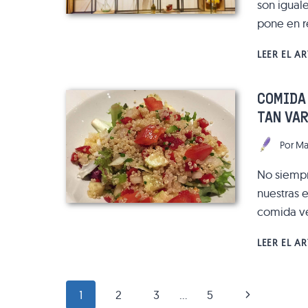
son iguale
pone en r
LEER EL A
COMIDA
TAN VA
Por
Ma
No siempre
nuestras 
comida ve
LEER EL A
NAVEGACIÓN
Siguiente
1
2
3
…
5