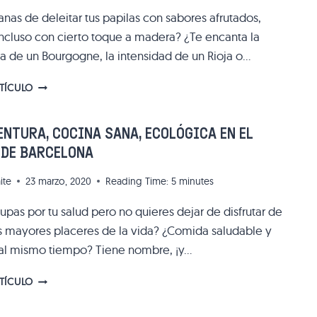
CUANTAS
nas de deleitar tus papilas con sabores afrutados,
RECOMENDACIONES!
incluso con cierto toque a madera? ¿Te encanta la
a de un Bourgogne, la intensidad de un Rioja o…
DOS
RTÍCULO
VINOTECAS
QUE
NO
NTURA, COCINA SANA, ECOLÓGICA EN EL
PUEDES
 DE BARCELONA
PASAR
DE
ite
23 marzo, 2020
Reading Time:
5
minutes
LARGO
EN
pas por tu salud pero no quieres dejar de disfrutar de
EL
s mayores placeres de la vida? ¿Comida saludable y
BARRIO
DEL
 al mismo tiempo? Tiene nombre, ¡y…
BORN
EN
BUENAVENTURA,
RTÍCULO
BARCELONA
COCINA
SANA,