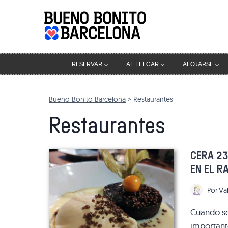
Saltar
al
contenido
RESERVAR
AL LLEGAR
ALOJARSE
Bueno Bonito Barcelona
>
Restaurantes
Restaurantes
CERA 2
EN EL R
Por
Va
Cuando se
important