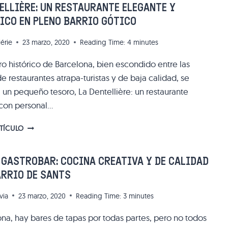
ECOLÓGICA
ELLIÈRE: UN RESTAURANTE ELEGANTE Y
EN
ICO EN PLENO BARRIO GÓTICO
EL
CENTRO
lérie
23 marzo, 2020
Reading Time:
4
minutes
DE
BARCELONA
ro histórico de Barcelona, bien escondido entre las
 restaurantes atrapa-turistas y de baja calidad, se
 un pequeño tesoro, La Dentellière: un restaurante
con personal…
LA
RTÍCULO
DENTELLIÈRE:
UN
RESTAURANTE
 GASTROBAR: COCINA CREATIVA Y DE CALIDAD
ELEGANTE
ARRIO DE SANTS
Y
ROMÁNTICO
via
23 marzo, 2020
Reading Time:
3
minutes
EN
PLENO
ona, hay bares de tapas por todas partes, pero no todos
BARRIO