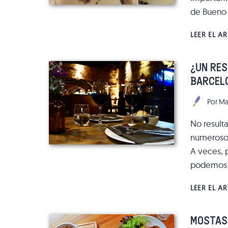
de Bueno 
LEER EL A
¿UN RE
BARCELO
Por
Ma
No resulta
numerosos
A veces, 
podemos
LEER EL A
MOSTASS