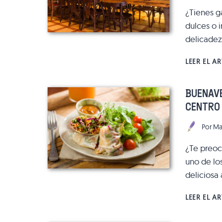
¿Tienes ga
dulces o 
delicadez
LEER EL A
BUENAVE
CENTRO
Por
Ma
¿Te preocu
uno de lo
deliciosa
LEER EL A