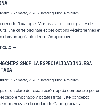
ONA
EN
BARCELONA?
rgaux
23 marzo, 2020
Reading Time:
4
minutes
¡LO
ENCONTRARÁS
coeur de l’Eixample, Mostassa a tout pour plaire: de
EN
its, une carte originale et des options végétariennes et
EL
CASCO
en dans un agréable décor. On approuve!
VIEJO!
MOSTASSA,
RTÍCULO
LA
COCINA
ÉTICA
H&CHIPS SHOP: LA ESPECIALIDAD INGLESA
DEL
NTADA
EIXAMPLE
EN
thilde
23 marzo, 2020
Reading Time:
4
minutes
BARCELONA
hips es un plato de restauración rápida compuesto por un
 pescado empanado y patatas fritas. Este concepto
 se moderniza en la ciudad de Gaudí gracias a…