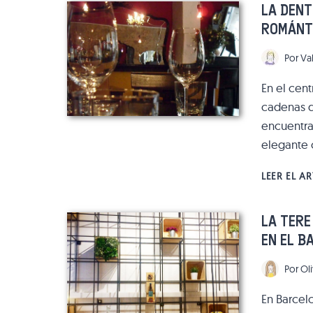
LA DENT
ROMÁNT
Por
Va
En el cent
cadenas de
encuentra
elegante 
LEER EL A
LA TERE
EN EL B
Por
Oli
En Barcel