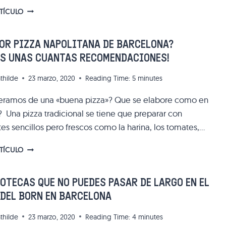
THE
RTÍCULO
FISH&CHIPS
SHOP:
LA
OR PIZZA NAPOLITANA DE BARCELONA?
ESPECIALIDAD
OS UNAS CUANTAS RECOMENDACIONES!
INGLESA
REINVENTADA
thilde
23 marzo, 2020
Reading Time:
5
minutes
eramos de una «buena pizza»? Que se elabore como en
o? Una pizza tradicional se tiene que preparar con
es sencillos pero frescos como la harina, los tomates,…
¿LA
RTÍCULO
MEJOR
PIZZA
NAPOLITANA
OTECAS QUE NO PUEDES PASAR DE LARGO EN EL
DE
DEL BORN EN BARCELONA
BARCELONA?
¡TENEMOS
thilde
23 marzo, 2020
Reading Time:
4
minutes
UNAS