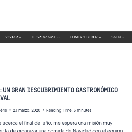
VISITAR
DESPLAZARSE
COMER Y BEBER
SALIR
3: UN GRAN DESCUBRIMIENTO GASTRONÓMICO
AVAL
lérie
23 marzo, 2020
Reading Time:
5
minutes
 acerca el final del año, me espera una misión muy
e: la de organizar una comida de Navidad con el equipo