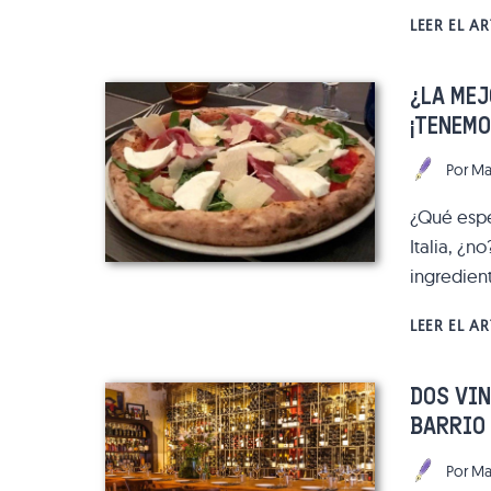
LEER EL A
¿LA MEJ
¡TENEM
Por
Ma
¿Qué esp
Italia, ¿n
ingredient
LEER EL A
DOS VIN
BARRIO 
Por
Ma