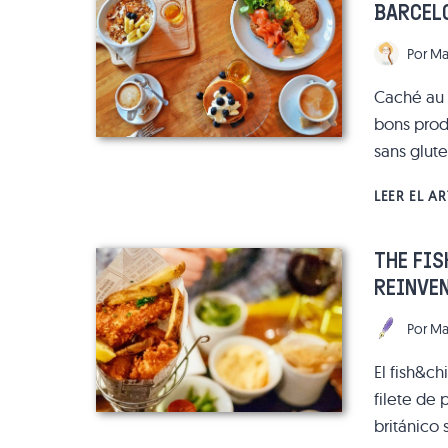
BARCEL
Por
Ma
Caché au 
bons produ
sans glut
LEER EL A
THE FIS
REINVE
Por
Ma
El fish&c
filete de
británico