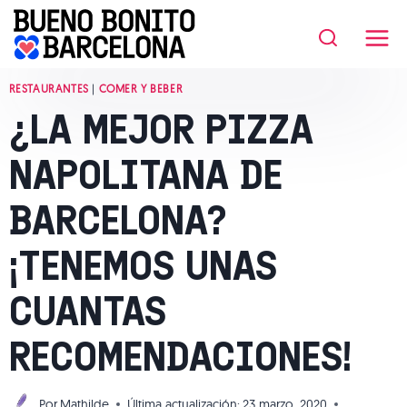
Saltar
al
contenido
RESTAURANTES
|
COMER Y BEBER
¿LA MEJOR PIZZA
NAPOLITANA DE
BARCELONA?
¡TENEMOS UNAS
CUANTAS
RECOMENDACIONES!
Por
Mathilde
Última actualización:
23 marzo, 2020