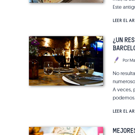
Este anti
LEER EL A
¿UN RE
BARCELO
Por
Ma
No resulta
numerosos
A veces, 
podemos
LEER EL A
MEJORE