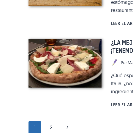
estómago 
restauran
LEER EL A
¿LA MEJ
¡TENEM
Por
Ma
¿Qué esp
Italia, ¿n
ingredient
LEER EL A
NAVEGACIÓN
Siguiente
1
2