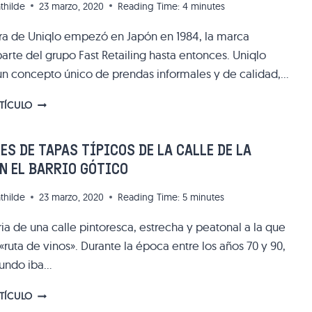
thilde
23 marzo, 2020
Reading Time:
4
minutes
ra de Uniqlo empezó en Japón en 1984, la marca
arte del grupo Fast Retailing hasta entonces. Uniqlo
n concepto único de prendas informales y de calidad,…
UNIQLO
RTÍCULO
EN
BARCELONA:
LA
ES DE TAPAS TÍPICOS DE LA CALLE DE LA
MARCA
N EL BARRIO GÓTICO
JAPONESA
DE
thilde
23 marzo, 2020
Reading Time:
5
minutes
ROPA
CÓMODA
oria de una calle pintoresca, estrecha y peatonal a la que
Y
ruta de vinos». Durante la época entre los años 70 y 90,
CON
ESTILO
undo iba…
LOS
RTÍCULO
BARES