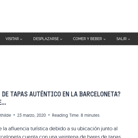
VISITAR
DESPLAZARSE
COMER Y BEBER
SALIR
 DE TAPAS AUTÉNTICO EN LA BARCELONETA?
E…
thilde
23 marzo, 2020
Reading Time:
8
minutes
 la afluencia turística debido a su ubicación junto al
arceloneta cuenta con una veintena de bares de tapas.