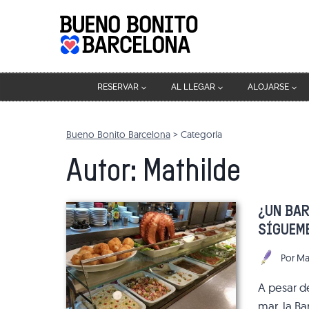
Saltar
al
contenido
RESERVAR
AL LLEGAR
ALOJARSE
Bueno Bonito Barcelona
>
Categoría
Autor: Mathilde
¿UN BAR
SÍGUEM
Por
Ma
A pesar de
mar, la B