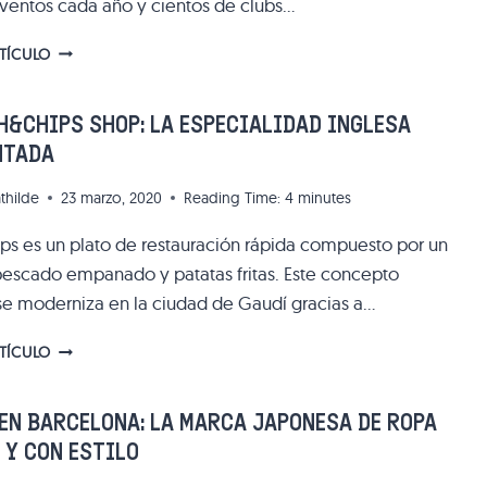
A
entos cada año y cientos de clubs…
CUALQUIERA!
DISCOTECAS
RTÍCULO
DE
MÚSICA
ELECTRÓNICA
H&CHIPS SHOP: LA ESPECIALIDAD INGLESA
ÚNICAS
NTADA
Y
UNDERGROUND
thilde
23 marzo, 2020
Reading Time:
4
minutes
EN
BARCELONA
hips es un plato de restauración rápida compuesto por un
 pescado empanado y patatas fritas. Este concepto
 se moderniza en la ciudad de Gaudí gracias a…
THE
RTÍCULO
FISH&CHIPS
SHOP:
LA
EN BARCELONA: LA MARCA JAPONESA DE ROPA
ESPECIALIDAD
 Y CON ESTILO
INGLESA
REINVENTADA