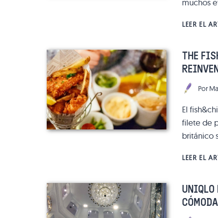
muchos ev
LEER EL A
THE FIS
REINVE
Por
Ma
El fish&c
filete de
británico
LEER EL A
UNIQLO 
CÓMODA