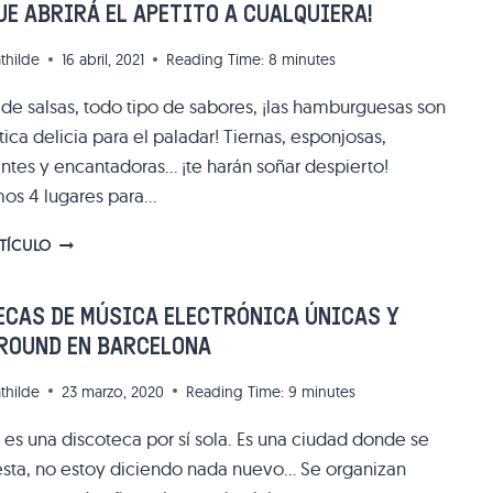
UE ABRIRÁ EL APETITO A CUALQUIERA!
EN
BARCELONA?
thilde
16 abril, 2021
Reading Time:
8
minutes
¡LO
ENCONTRARÁS
 de salsas, todo tipo de sabores, ¡las hamburguesas son
EN
ica delicia para el paladar! Tiernas, esponjosas,
EL
CASCO
ntes y encantadoras… ¡te harán soñar despierto!
VIEJO!
os 4 lugares para…
MEJORES
RTÍCULO
HAMBURGUESAS
EN
BARCELONA:
ECAS DE MÚSICA ELECTRÓNICA ÚNICAS Y
¡NUESTRO
ROUND EN BARCELONA
TOP
4
thilde
23 marzo, 2020
Reading Time:
9
minutes
QUE
ABRIRÁ
 es una discoteca por sí sola. Es una ciudad donde se
EL
iesta, no estoy diciendo nada nuevo… Se organizan
APETITO