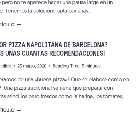
pero no te apetece hacer una pausa larga en un
BUEN
REGALO!
te. Tenemos la solución: ¡opta por unas…
NUESTRA
RTÍCULO
SELECCIÓN
DE
LAS
OR PIZZA NAPOLITANA DE BARCELONA?
MEJORES
OS UNAS CUANTAS RECOMENDACIONES!
EMPANADAS
DE
thilde
23 marzo, 2020
Reading Time:
5
minutes
BARCELONA
eramos de una «buena pizza»? Que se elabore como en
o? Una pizza tradicional se tiene que preparar con
es sencillos pero frescos como la harina, los tomates,…
¿LA
RTÍCULO
MEJOR
PIZZA
NAPOLITANA
DE