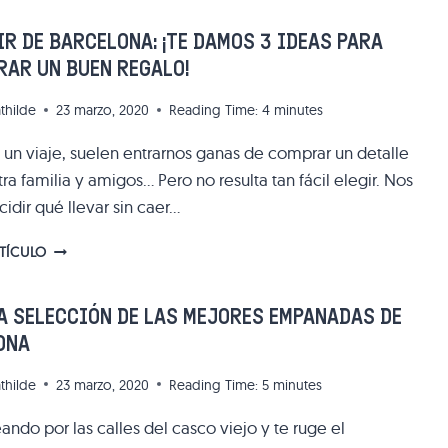
DE
TAPAS
R DE BARCELONA: ¡TE DAMOS 3 IDEAS PARA
TÍPICOS
AR UN BUEN REGALO!
DE
LA
thilde
23 marzo, 2020
Reading Time:
4
minutes
CALLE
DE
e un viaje, suelen entrarnos ganas de comprar un detalle
LA
ra familia y amigos… Pero no resulta tan fácil elegir. Nos
MERCÈ
EN
idir qué llevar sin caer…
EL
BARRIO
SOUVENIR
RTÍCULO
GÓTICO
DE
BARCELONA:
¡TE
A SELECCIÓN DE LAS MEJORES EMPANADAS DE
DAMOS
ONA
3
IDEAS
thilde
23 marzo, 2020
Reading Time:
5
minutes
PARA
ENCONTRAR
ando por las calles del casco viejo y te ruge el
UN