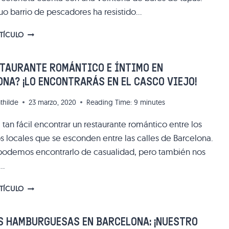
guo barrio de pescadores ha resistido…
¿UN
RTÍCULO
BAR
DE
TAPAS
STAURANTE ROMÁNTICO E ÍNTIMO EN
AUTÉNTICO
NA? ¡LO ENCONTRARÁS EN EL CASCO VIEJO!
EN
LA
thilde
23 marzo, 2020
Reading Time:
9
minutes
BARCELONETA?
SÍGUEME…
 tan fácil encontrar un restaurante romántico entre los
 locales que se esconden entre las calles de Barcelona.
podemos encontrarlo de casualidad, pero también nos
…
¿UN
RTÍCULO
RESTAURANTE
ROMÁNTICO
E
S HAMBURGUESAS EN BARCELONA: ¡NUESTRO
ÍNTIMO