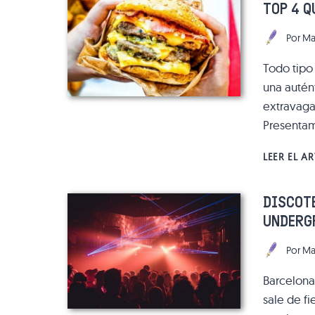
TOP 4 Q
Por
Ma
Todo tipo
una autént
extravaga
Presentam
LEER EL A
DISCOT
UNDERG
Por
Ma
Barcelona
sale de f