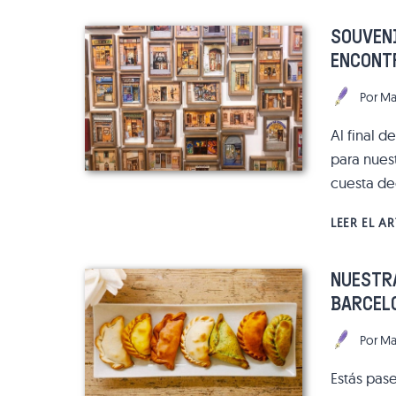
SOUVENI
ENCONTR
Por
Ma
Al final d
para nuest
cuesta dec
LEER EL A
NUESTR
BARCEL
Por
Ma
Estás pase