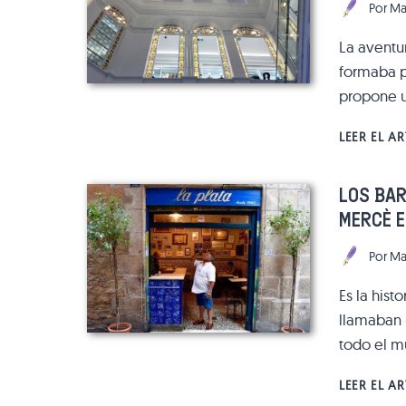
Por
Ma
La aventu
formaba p
propone u
LEER EL A
LOS BAR
MERCÈ E
Por
Ma
Es la hist
llamaban «
todo el m
LEER EL A