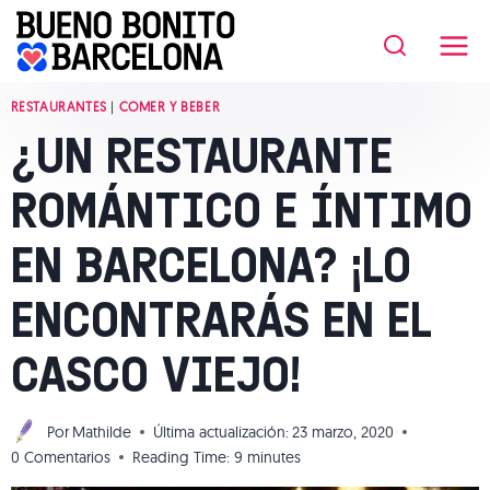
Saltar
al
contenido
RESTAURANTES
|
COMER Y BEBER
¿UN RESTAURANTE
ROMÁNTICO E ÍNTIMO
EN BARCELONA? ¡LO
ENCONTRARÁS EN EL
CASCO VIEJO!
Por
Mathilde
Última actualización:
23 marzo, 2020
0 Comentarios
Reading Time:
9
minutes