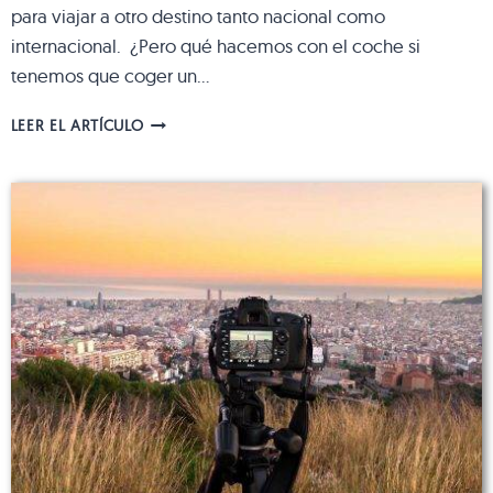
para viajar a otro destino tanto nacional como
internacional. ¿Pero qué hacemos con el coche si
tenemos que coger un…
PARKING
LEER EL ARTÍCULO
AEROPUERTO
BARCELONA:
¡RESERVA
TU
PLAZA
ONLINE
Y
CON
ANTELACIÓN!