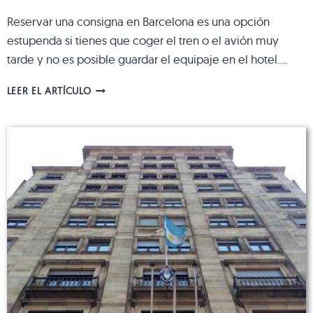
Reservar una consigna en Barcelona es una opción
estupenda si tienes que coger el tren o el avión muy
tarde y no es posible guardar el equipaje en el hotel….
CONSIGNAS
LEER EL ARTÍCULO
EN
BARCELONA:
VARIAS
UBICACIONES
PARA
DEJAR
EL
EQUIPAJE
EN
LA
CIUDAD