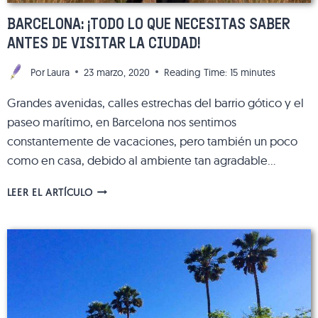
BARCELONA: ¡TODO LO QUE NECESITAS SABER
ANTES DE VISITAR LA CIUDAD!
Por
Laura
23 marzo, 2020
Reading Time:
15
minutes
Grandes avenidas, calles estrechas del barrio gótico y el
paseo marítimo, en Barcelona nos sentimos
constantemente de vacaciones, pero también un poco
como en casa, debido al ambiente tan agradable…
BARCELONA:
LEER EL ARTÍCULO
¡TODO
LO
QUE
NECESITAS
SABER
ANTES
DE
VISITAR