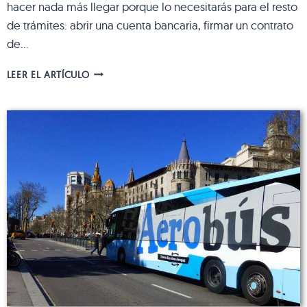
hacer nada más llegar porque lo necesitarás para el resto
de trámites: abrir una cuenta bancaria, firmar un contrato
de…
CÓMO
LEER EL ARTÍCULO
OBTENER
EL
NIE
EN
BARCELONA:
LOS
PASOS
A
SEGUIR