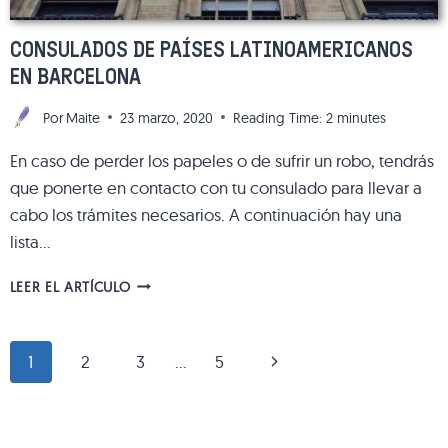
CONSULADOS DE PAÍSES LATINOAMERICANOS
EN BARCELONA
Por
Maite
23 marzo, 2020
Reading Time:
2
minutes
En caso de perder los papeles o de sufrir un robo, tendrás
que ponerte en contacto con tu consulado para llevar a
cabo los trámites necesarios. A continuación hay una
lista…
CONSULADOS
LEER EL ARTÍCULO
DE
PAÍSES
LATINOAMERICANOS
NAVEGACIÓN
Siguiente
1
2
3
…
5
EN
BARCELONA
DE
página
PÁGINA