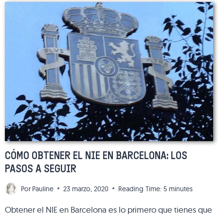
BARCELONA:
NUESTROS
MEJORES
CONSEJOS
PARA
DESCUBRIR
LA
CIUDAD
CÓMO OBTENER EL NIE EN BARCELONA: LOS
PASOS A SEGUIR
Por
Pauline
23 marzo, 2020
Reading Time:
5
minutes
Obtener el NIE en Barcelona es lo primero que tienes que