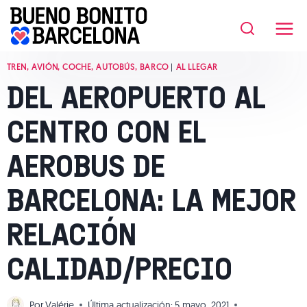
Saltar
al
contenido
TREN, AVIÓN, COCHE, AUTOBÚS, BARCO
|
AL LLEGAR
DEL AEROPUERTO AL
CENTRO CON EL
AEROBUS DE
BARCELONA: LA MEJOR
RELACIÓN
CALIDAD/PRECIO
Por
Valérie
Última actualización:
5 mayo, 2021