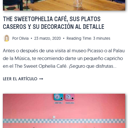
THE SWEETOPHELIA CAFÉ, SUS PLATOS
CASEROS Y SU DECORACIÓN AL DETALLE
Por
Olivia
23 marzo, 2020
Reading Time:
3
minutes
Antes o después de una visita al museo Picasso o al Palau
de la Música, te recomiendo darte un pequeño capricho
en el The Sweet Ophelia Café. ¡Seguro que disfrutas…
THE
LEER EL ARTÍCULO
SWEETOPHELIA
CAFÉ,
SUS
PLATOS
CASEROS
Y
SU
DECORACIÓN