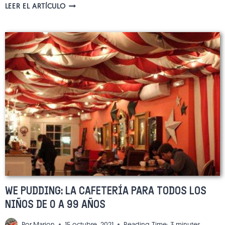
PEGGY
LEER EL ARTÍCULO
SUE:
DECORACIÓN
ORIGINAL
Y
MERIENDAS
DELICIOSAS
PARA
TODAS
LAS
EDADES
WE PUDDING: LA CAFETERÍA PARA TODOS LOS
NIÑOS DE 0 A 99 AÑOS
Por
Marion
15 octubre, 2021
Reading Time:
3
minutes