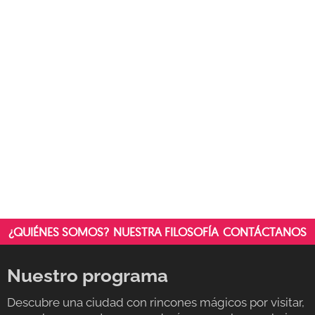
DE
GRÀCIA:
AUTÉNTICA,
ACOGEDORA
Y
DELICIOSA
¿QUIÉNES SOMOS?
NUESTRA FILOSOFÍA
CONTÁCTANOS
Nuestro programa
Descubre una ciudad con rincones mágicos por visitar,