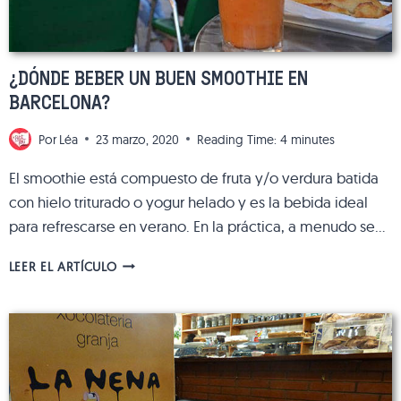
¿DÓNDE BEBER UN BUEN SMOOTHIE EN
BARCELONA?
Por
Léa
23 marzo, 2020
Reading Time:
4
minutes
El smoothie está compuesto de fruta y/o verdura batida
con hielo triturado o yogur helado y es la bebida ideal
para refrescarse en verano. En la práctica, a menudo se…
¿DÓNDE
LEER EL ARTÍCULO
BEBER
UN
BUEN
SMOOTHIE
EN
BARCELONA?