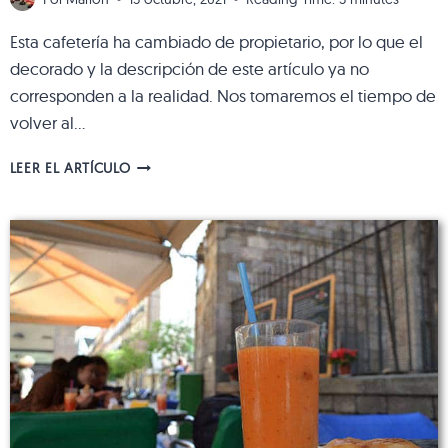
Esta cafetería ha cambiado de propietario, por lo que el
decorado y la descripción de este artículo ya no
corresponden a la realidad. Nos tomaremos el tiempo de
volver al…
WE
LEER EL ARTÍCULO
PUDDING:
LA
CAFETERÍA
PARA
TODOS
LOS
NIÑOS
DE
0
A
99
AÑOS