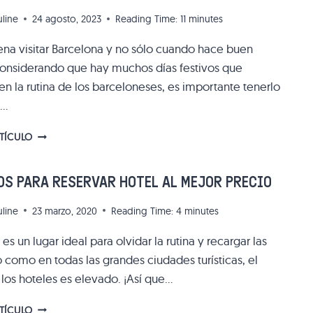
CASO
uline
24 agosto, 2023
Reading Time:
11
minutes
DE
ROBO?
pena visitar Barcelona y no sólo cuando hace buen
onsiderando que hay muchos días festivos que
en la rutina de los barceloneses, es importante tenerlo
a…
FIESTAS
RTÍCULO
Y
DÍAS
FESTIVOS
S PARA RESERVAR HOTEL AL MEJOR PRECIO
EN
BARCELONA:
uline
23 marzo, 2020
Reading Time:
4
minutes
TODO
LO
es un lugar ideal para olvidar la rutina y recargar las
QUE
o como en todas las grandes ciudades turísticas, el
NECESITAS
 los hoteles es elevado. ¡Así que…
SABER
CONSEJOS
RTÍCULO