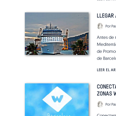
LLEGAR 
Por
Pa
Antes de n
Mediterrán
de Promoc
de Barce
LEER EL A
CONECTA
ZONAS 
Por
Pa
Conectarse