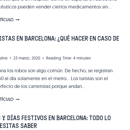
céuticos pueden vender ciertos medicamentos sin…
FARMACIAS
RTÍCULO
ABIERTAS
LAS
24
STAS EN BARCELONA: ¿QUÉ HACER EN CASO DE
HORAS
DEL
DÍA
uline
23 marzo, 2020
Reading Time:
4
minutes
EN
BARCELONA
ona los robos son algo común. De hecho, se registran
0 al día solamente en el metro… Los turistas son el
rfecto de los carteristas porque andan…
CARTERISTAS
RTÍCULO
EN
BARCELONA:
¿QUÉ
 Y DÍAS FESTIVOS EN BARCELONA: TODO LO
HACER
CESITAS SABER
EN