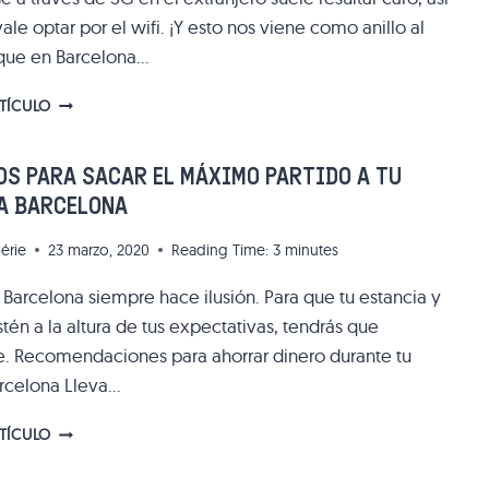
le optar por el wifi. ¡Y esto nos viene como anillo al
que en Barcelona…
CONECTARSE
RTÍCULO
GRATIS
A
INTERNET
S PARA SACAR EL MÁXIMO PARTIDO A TU
GRACIAS
 A BARCELONA
A
LAS
lérie
23 marzo, 2020
Reading Time:
3
minutes
ZONAS
WIFI
 Barcelona siempre hace ilusión. Para que tu estancia y
DE
estén a la altura de tus expectativas, tendrás que
BARCELONA
e. Recomendaciones para ahorrar dinero durante tu
arcelona Lleva…
CONSEJOS
RTÍCULO
PARA
SACAR