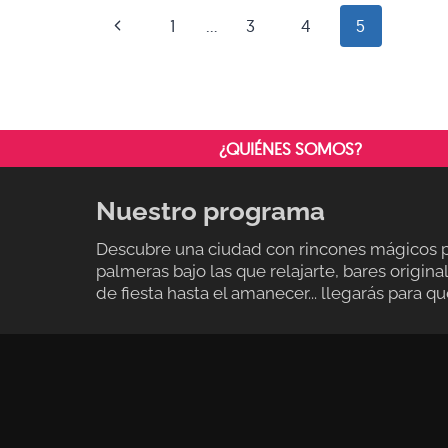
NAVEGACIÓN
Página
1
…
3
4
5
DE
anterior
PÁGINA
¿QUIÉNES SOMOS?
Nuestro programa
Descubre una ciudad con rincones mágicos po
palmeras bajo las que relajarte, bares origin
de fiesta hasta el amanecer... llegarás para 