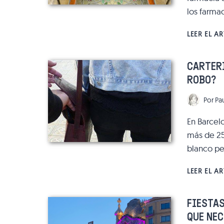
los farma
LEER EL A
CARTERI
ROBO?
Por
Pa
En Barcel
más de 25
blanco pe
LEER EL A
FIESTAS
QUE NE