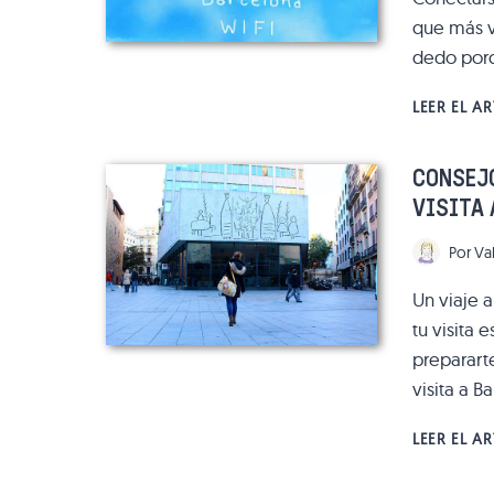
que más va
dedo por
LEER EL A
CONSEJO
VISITA
Por
Va
Un viaje a
tu visita 
preparart
visita a B
LEER EL A