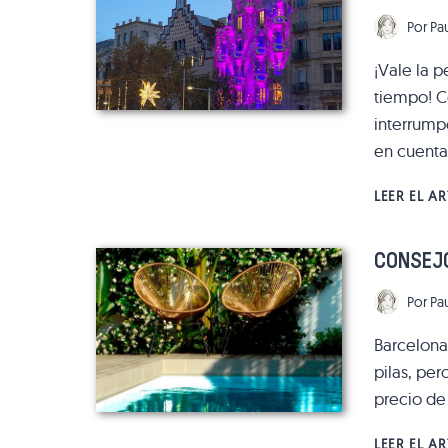
Por
Pa
¡Vale la 
tiempo! C
interrump
en cuent
LEER EL A
CONSEJO
Por
Pa
Barcelona 
pilas, per
precio de
LEER EL A