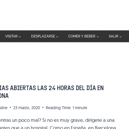
VISITAR
DESPLAZARSE
COMER Y BEBER
SALIR
AS ABIERTAS LAS 24 HORAS DEL DÍA EN
ONA
uline
23 marzo, 2020
Reading Time:
1
minute
ntras un poco mal? Si no es muy grave, dirígete a una
antes que a un hospital. Como en España, en Barcelona