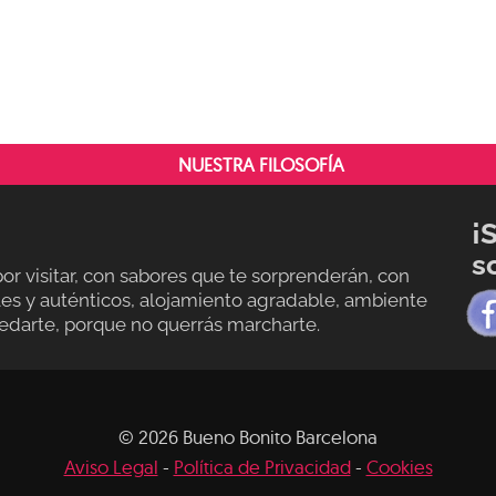
EL
MÁXIMO
PARTIDO
A
TU
VISITA
A
NUESTRA FILOSOFÍA
BARCELONA
¡
s
r visitar, con sabores que te sorprenderán, con
ales y auténticos, alojamiento agradable, ambiente
quedarte, porque no querrás marcharte.
© 2026 Bueno Bonito Barcelona
Aviso Legal
-
Política de Privacidad
-
Cookies