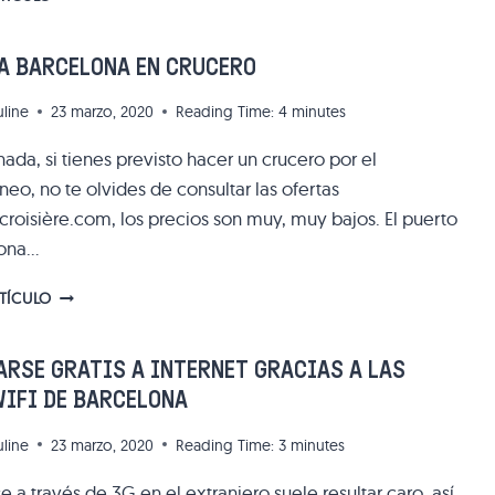
PARA
RESERVAR
HOTEL
A BARCELONA EN CRUCERO
AL
MEJOR
uline
23 marzo, 2020
Reading Time:
4
minutes
PRECIO
ada, si tienes previsto hacer un crucero por el
eo, no te olvides de consultar las ofertas
roisière.com, los precios son muy, muy bajos. El puerto
lona…
LLEGAR
RTÍCULO
A
BARCELONA
EN
RSE GRATIS A INTERNET GRACIAS A LAS
CRUCERO
WIFI DE BARCELONA
uline
23 marzo, 2020
Reading Time:
3
minutes
 a través de 3G en el extranjero suele resultar caro, así