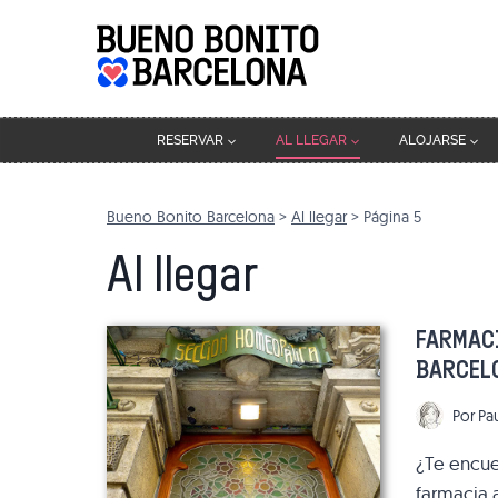
Saltar
al
contenido
RESERVAR
AL LLEGAR
ALOJARSE
Bueno Bonito Barcelona
>
Al llegar
>
Página 5
Al llegar
FARMACI
BARCEL
Por
Pa
¿Te encue
farmacia 