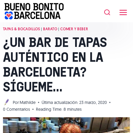
Saltar
al
contenido
TAPAS & BOCADILLOS
|
BARATO
|
COMER Y BEBER
¿UN BAR DE TAPAS
AUTÉNTICO EN LA
BARCELONETA?
SÍGUEME…
Por
Mathilde
Última actualización:
23 marzo, 2020
0 Comentarios
Reading Time:
8
minutes