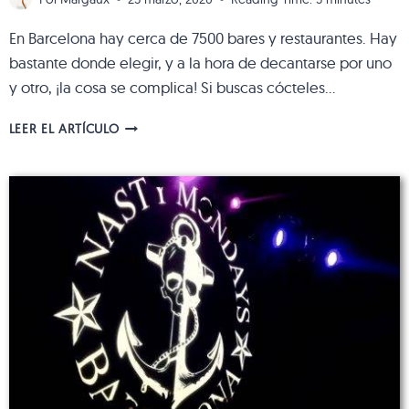
En Barcelona hay cerca de 7500 bares y restaurantes. Hay
bastante donde elegir, y a la hora de decantarse por uno
y otro, ¡la cosa se complica! Si buscas cócteles…
CÓCTELES
LEER EL ARTÍCULO
BARATOS
EN
BARCELONA:
NUESTROS
4
PLANES
QUE
NO
TE
PUEDES
PERDER