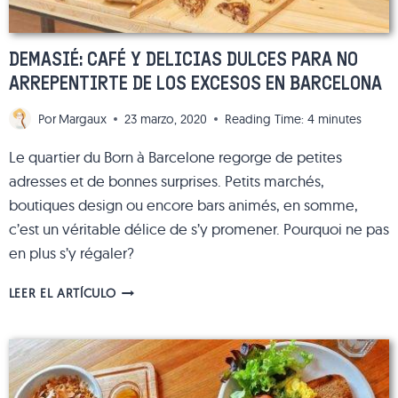
DEMASIÉ: CAFÉ Y DELICIAS DULCES PARA NO
ARREPENTIRTE DE LOS EXCESOS EN BARCELONA
Por
Margaux
23 marzo, 2020
Reading Time:
4
minutes
Le quartier du Born à Barcelone regorge de petites
adresses et de bonnes surprises. Petits marchés,
boutiques design ou encore bars animés, en somme,
c’est un véritable délice de s’y promener. Pourquoi ne pas
en plus s’y régaler?
DEMASIÉ:
LEER EL ARTÍCULO
CAFÉ
Y
DELICIAS
DULCES
PARA