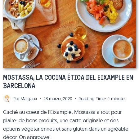
NO
ARREPENTIRTE
DE
LOS
EXCESOS
EN
BARCELONA
MOSTASSA, LA COCINA ÉTICA DEL EIXAMPLE EN
BARCELONA
Por
Margaux
23 marzo, 2020
Reading Time:
4
minutes
Caché au coeur de l’Eixample, Mostassa a tout pour
plaire: de bons produits, une carte originale et des
options végétariennes et sans gluten dans un agréable
décor. On approuve!