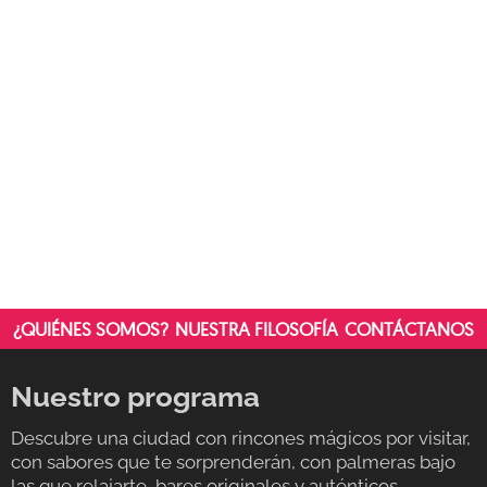
DE
CÓCTELES
DE
MODA,
EL
LUGAR
IDEAL
PARA
EMPEZAR
BIEN
LA
NOCHE
¿QUIÉNES SOMOS?
NUESTRA FILOSOFÍA
CONTÁCTANOS
Nuestro programa
Descubre una ciudad con rincones mágicos por visitar,
con sabores que te sorprenderán, con palmeras bajo
las que relajarte, bares originales y auténticos,