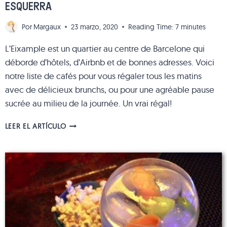
ESQUERRA
Por
Margaux
23 marzo, 2020
Reading Time:
7
minutes
L’Eixample est un quartier au centre de Barcelone qui
déborde d’hôtels, d’Airbnb et de bonnes adresses. Voici
notre liste de cafés pour vous régaler tous les matins
avec de délicieux brunchs, ou pour une agréable pause
sucrée au milieu de la journée. Un vrai régal!
4
LEER EL ARTÍCULO
CAFETERÍAS
PARA
TOMAR
EL
BRUNCH
O
MERENDAR
EN
EL