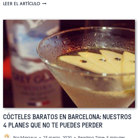
¡LOS
LEER EL ARTÍCULO
MEJORES
BARES
DE
BARCELONA
AMBIENTADOS
EN
EL
TEMA
DEL
CINE
Y
LAS
SERIES!
CÓCTELES BARATOS EN BARCELONA: NUESTROS
4 PLANES QUE NO TE PUEDES PERDER
Por
Margaux
23 marzo, 2020
Reading Time:
5
minutes