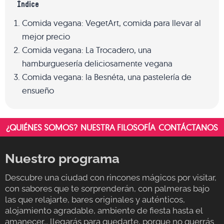
Índice
Comida vegana: VegetArt, comida para llevar al
mejor precio
Comida vegana: La Trocadero, una
hamburguesería deliciosamente vegana
Comida vegana: la Besnéta, una pastelería de
ensueño
¿QUIÉNES SOMOS?
NUESTRA FILOSOFÍA
CONTÁCTANOS
Nuestro programa
Descubre una ciudad con rincones mágicos por visitar,
con sabores que te sorprenderán, con palmeras bajo
las que relajarte, bares originales y auténticos,
alojamiento agradable, ambiente de fiesta hasta el
amanecer... llegarás para quedarte, porque no querrás