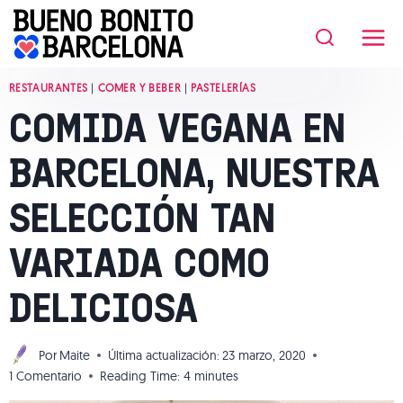
Saltar
al
contenido
RESTAURANTES
|
COMER Y BEBER
|
PASTELERÍAS
COMIDA VEGANA EN
BARCELONA, NUESTRA
SELECCIÓN TAN
VARIADA COMO
DELICIOSA
Por
Maite
Última actualización:
23 marzo, 2020
1 Comentario
Reading Time:
4
minutes