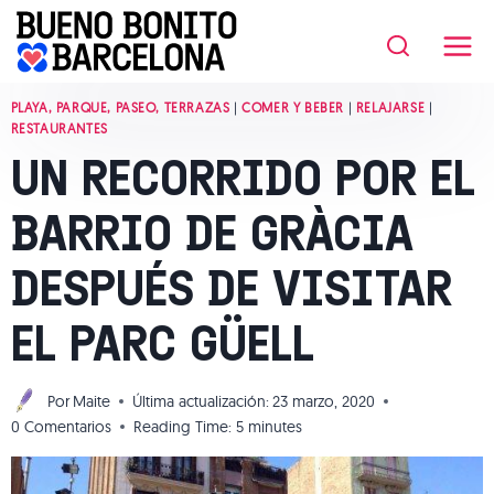
Saltar
al
contenido
PLAYA, PARQUE, PASEO, TERRAZAS
|
COMER Y BEBER
|
RELAJARSE
|
RESTAURANTES
UN RECORRIDO POR EL
BARRIO DE GRÀCIA
DESPUÉS DE VISITAR
EL PARC GÜELL
Por
Maite
Última actualización:
23 marzo, 2020
0 Comentarios
Reading Time:
5
minutes