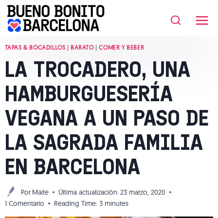
Saltar
al
contenido
TAPAS & BOCADILLOS
|
BARATO
|
COMER Y BEBER
LA TROCADERO, UNA
HAMBURGUESERÍA
VEGANA A UN PASO DE
LA SAGRADA FAMILIA
EN BARCELONA
Por
Maite
Última actualización:
23 marzo, 2020
1 Comentario
Reading Time:
3
minutes