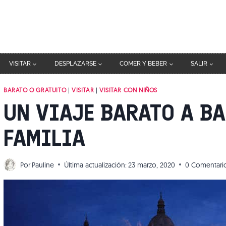
VISITAR
DESPLAZARSE
COMER Y BEBER
SALIR
BARATO O GRATUITO
|
VISITAR
|
VISITAR CON NIÑOS
UN VIAJE BARATO A B
FAMILIA
Por
Pauline
Última actualización:
23 marzo, 2020
0 Comentari