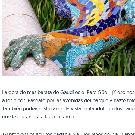
La obra de más barata de Gaudí es el Parc Güell. ¡Y eso no
a los niños! Paséate por las avenidas del parque y hazte fo
También podrás disfrutar de la vista sentándote en los ba
que le encantará a toda la familia.
¿El precio? Los adultos pagan 8,50€, los niños de 7 a 12 año