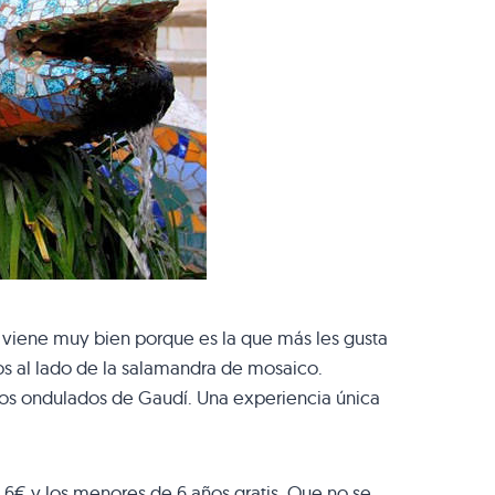
s viene muy bien porque es la que más les gusta
tos al lado de la salamandra de mosaico.
ncos ondulados de Gaudí. Una experiencia única
s 6€ y los menores de 6 años gratis. Que no se