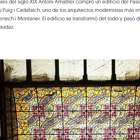
ales del siglo XIX Antoni Amatller compró un edificio del Pas
 Puig i Cadafalch, uno de los arquitectos modernistas más i
ech i Montaner. El edificio se transformó del todo y pasó de
audaz.