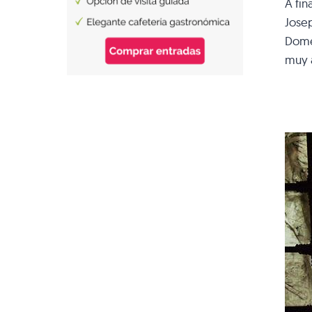
A fin
Josep
Domen
muy 