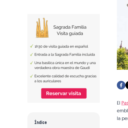
El
Pa
emble
la pe
Índice