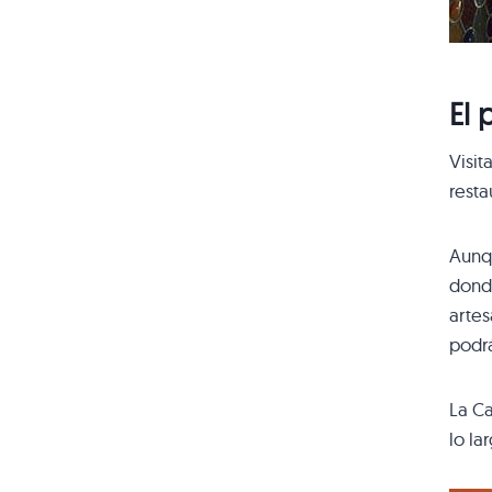
El 
Visit
resta
Aunqu
donde
artes
podr
La Ca
lo la