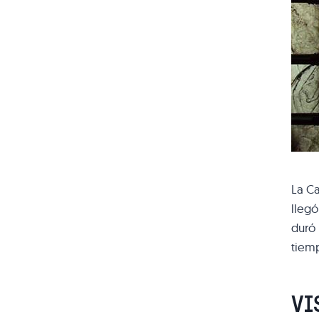
La Ca
llegó
duró
tiemp
VI