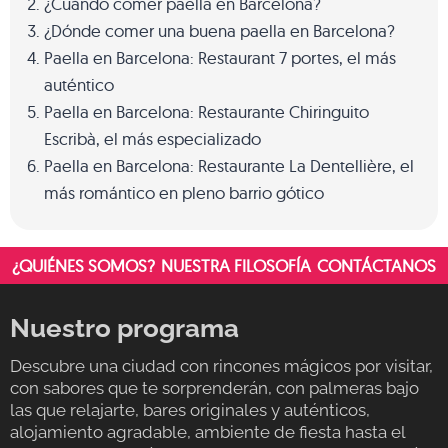
¿Cuándo comer paella en Barcelona?
¿Dónde comer una buena paella en Barcelona?
Paella en Barcelona: Restaurant 7 portes, el más
auténtico
Paella en Barcelona: Restaurante Chiringuito
Escribà, el más especializado
Paella en Barcelona: Restaurante La Dentellière, el
más romántico en pleno barrio gótico
¿QUIÉNES SOMOS?
NUESTRA FILOSOFÍA
CONTÁCTANOS
Nuestro programa
Descubre una ciudad con rincones mágicos por visitar,
con sabores que te sorprenderán, con palmeras bajo
las que relajarte, bares originales y auténticos,
alojamiento agradable, ambiente de fiesta hasta el