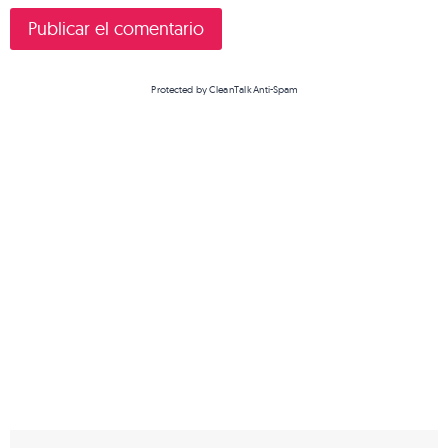
Protected by
CleanTalk Anti-Spam