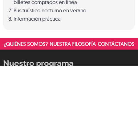
billetes comprados en línea
Bus turístico nocturno en verano
Información práctica
¿QUIÉNES SOMOS?
NUESTRA FILOSOFÍA
CONTÁCTANOS
Nuestro programa
Descubre una ciudad con rincones mágicos por visitar,
con sabores que te sorprenderán, con palmeras bajo
las que relajarte, bares originales y auténticos,
alojamiento agradable, ambiente de fiesta hasta el
amanecer... llegarás para quedarte, porque no querrás
marcharte.
¡Síguenos en las redes sociales!