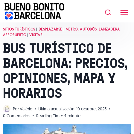
Saltar
al
contenido
SITIOS TURÍSTICOS
|
DESPLAZARSE
|
METRO, AUTOBÚS, LANZADERA
AEROPUERTO
|
VISITAR
BUS TURÍSTICO DE
BARCELONA: PRECIOS,
OPINIONES, MAPA Y
HORARIOS
Por
Valérie
Última actualización:
10 octubre, 2023
0 Comentarios
Reading Time:
4
minutes