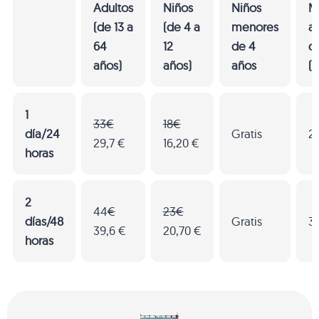
Adultos
Niños
Niños
M
(de 13 a
(de 4 a
menores
a
64
12
de 4
d
años)
años)
años
(
1
33€
18€
día/24
Gratis
2
29,7 €
16,20 €
horas
2
44
€
23€
días/48
Gratis
3
39,6 €
20,70 €
horas