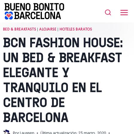
Saltar
al
contenido
BED & BREAKFASTS
|
ALOJARSE
|
HOTELES BARATOS
BCN FASHION HOUSE:
UN BED & BREAKFAST
ELEGANTE Y
TRANQUILO EN EL
CENTRO DE
BARCELONA
Por
Laureen
Última actualización:
23 marzo, 2020