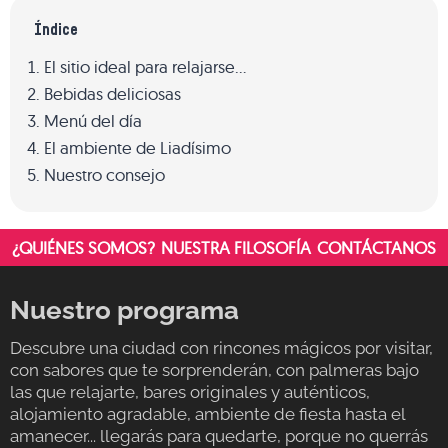
Índice
El sitio ideal para relajarse…
Bebidas deliciosas
Menú del día
El ambiente de Liadísimo
Nuestro consejo
¿QUIÉNES SOMOS?
NUESTRA FILOSOFÍA
CONTÁCTANOS
Nuestro programa
Descubre una ciudad con rincones mágicos por visitar,
con sabores que te sorprenderán, con palmeras bajo
las que relajarte, bares originales y auténticos,
alojamiento agradable, ambiente de fiesta hasta el
amanecer... llegarás para quedarte, porque no querrás