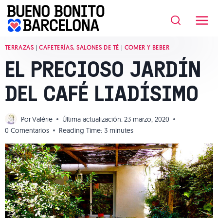
Saltar
al
contenido
TERRAZAS
|
CAFETERÍAS, SALONES DE TÉ
|
COMER Y BEBER
EL PRECIOSO JARDÍN
DEL CAFÉ LIADÍSIMO
Por
Valérie
Última actualización:
23 marzo, 2020
0 Comentarios
Reading Time:
3
minutes