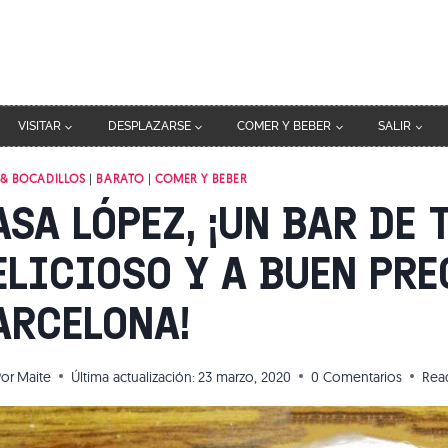
VISITAR
DESPLAZARSE
COMER Y BEBER
SALIR
 & BOCADILLOS
|
BARATO
|
COMER Y BEBER
ASA LÓPEZ, ¡UN BAR DE
ELICIOSO Y A BUEN PRE
ARCELONA!
Por
Maite
Última actualización:
23 marzo, 2020
0 Comentarios
Rea