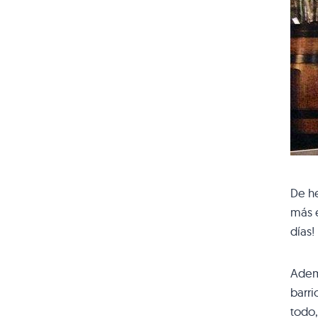
De he
más e
días!
Ademá
barri
todo,