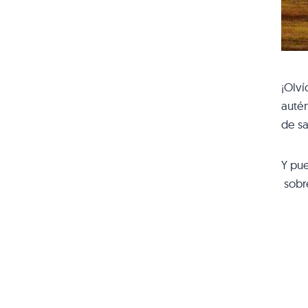
¡Olví
autén
de sa
Y pue
sobre