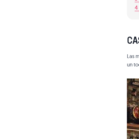
4
CA
Las m
un to