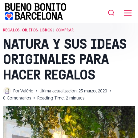
Saltar
al
contenido
REGALOS, OBJETOS, LIBROS
|
COMPRAR
NATURA Y SUS IDEAS
ORIGINALES PARA
HACER REGALOS
Por
Valérie
Última actualización:
23 marzo, 2020
0 Comentarios
Reading Time:
2
minutes