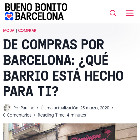
Saltar
al
contenido
MODA
|
COMPRAR
DE COMPRAS POR
BARCELONA: ¿QUÉ
BARRIO ESTÁ HECHO
PARA TI?
Por
Pauline
Última actualización:
23 marzo, 2020
0 Comentarios
Reading Time:
4
minutes