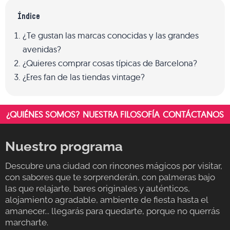
Índice
¿Te gustan las marcas conocidas y las grandes
avenidas?
¿Quieres comprar cosas típicas de Barcelona?
¿Eres fan de las tiendas vintage?
¿QUIÉNES SOMOS?
NUESTRA FILOSOFÍA
CONTÁCTANOS
Nuestro programa
Descubre una ciudad con rincones mágicos por visitar,
con sabores que te sorprenderán, con palmeras bajo
las que relajarte, bares originales y auténticos,
alojamiento agradable, ambiente de fiesta hasta el
amanecer... llegarás para quedarte, porque no querrás
marcharte.