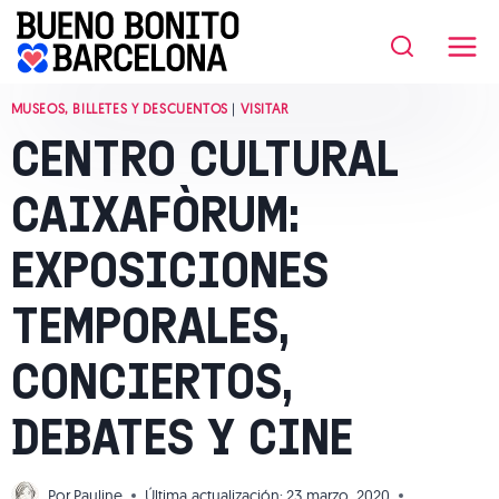
Saltar
al
contenido
MUSEOS, BILLETES Y DESCUENTOS
|
VISITAR
CENTRO CULTURAL
CAIXAFÒRUM:
EXPOSICIONES
TEMPORALES,
CONCIERTOS,
DEBATES Y CINE
Por
Pauline
Última actualización:
23 marzo, 2020