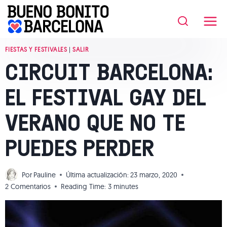
Saltar
al
contenido
FIESTAS Y FESTIVALES
|
SALIR
CIRCUIT BARCELONA:
EL FESTIVAL GAY DEL
VERANO QUE NO TE
PUEDES PERDER
Por
Pauline
Última actualización:
23 marzo, 2020
2 Comentarios
Reading Time:
3
minutes