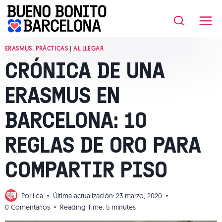
Saltar
al
contenido
ERASMUS, PRÁCTICAS
|
AL LLEGAR
CRÓNICA DE UNA
ERASMUS EN
BARCELONA: 10
REGLAS DE ORO PARA
COMPARTIR PISO
Por
Léa
Última actualización:
23 marzo, 2020
0 Comentarios
Reading Time:
5
minutes