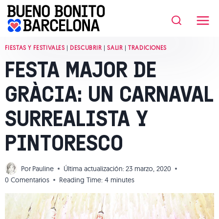
Saltar
al
contenido
FIESTAS Y FESTIVALES
|
DESCUBRIR
|
SALIR
|
TRADICIONES
FESTA MAJOR DE
GRÀCIA: UN CARNAVAL
SURREALISTA Y
PINTORESCO
Por
Pauline
Última actualización:
23 marzo, 2020
0 Comentarios
Reading Time:
4
minutes