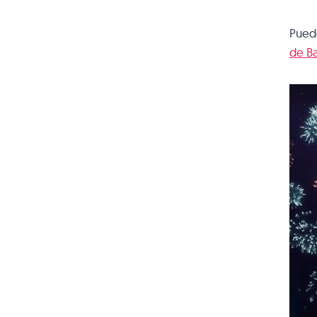
Puede
de B