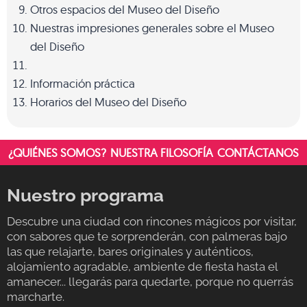
Otros espacios del Museo del Diseño
Nuestras impresiones generales sobre el Museo
del Diseño
Información práctica
Horarios del Museo del Diseño
¿QUIÉNES SOMOS?
NUESTRA FILOSOFÍA
CONTÁCTANOS
Nuestro programa
Descubre una ciudad con rincones mágicos por visitar,
con sabores que te sorprenderán, con palmeras bajo
las que relajarte, bares originales y auténticos,
alojamiento agradable, ambiente de fiesta hasta el
amanecer... llegarás para quedarte, porque no querrás
marcharte.