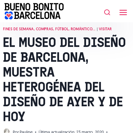
Saltar
al
contenido
FINES DE SEMANA, COMPRAS, FÚTBOL, ROMÁNTICO...
|
VISITAR
EL MUSEO DEL DISEÑO
DE BARCELONA,
MUESTRA
HETEROGÉNEA DEL
DISEÑO DE AYER Y DE
HOY
Por
Pauline
Última actualización:
23 marzo, 2020