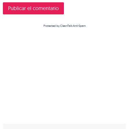
Protected by
CleanTalk Anti-Spam