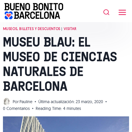
Saltar
al
contenido
MUSEOS, BILLETES Y DESCUENTOS
|
VISITAR
MUSEU BLAU: EL
MUSEO DE CIENCIAS
NATURALES DE
BARCELONA
Por
Pauline
Última actualización:
23 marzo, 2020
0 Comentarios
Reading Time:
4
minutes