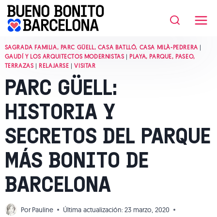
Saltar
al
contenido
SAGRADA FAMILIA, PARC GÜELL, CASA BATLLÓ, CASA MILÀ-PEDRERA
|
GAUDÍ Y LOS ARQUITECTOS MODERNISTAS
|
PLAYA, PARQUE, PASEO,
TERRAZAS
|
RELAJARSE
|
VISITAR
PARC GÜELL:
HISTORIA Y
SECRETOS DEL PARQUE
MÁS BONITO DE
BARCELONA
Por
Pauline
Última actualización:
23 marzo, 2020