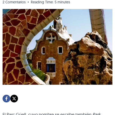
2 Comentarios
Reading Time:
5
minutes
El Parc Güell, cuyo nombre se escribe también
Park