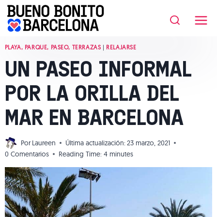
Saltar
al
contenido
PLAYA, PARQUE, PASEO, TERRAZAS
|
RELAJARSE
UN PASEO INFORMAL
POR LA ORILLA DEL
MAR EN BARCELONA
Por
Laureen
Última actualización:
23 marzo, 2021
0 Comentarios
Reading Time:
4
minutes