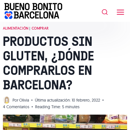
Saltar
al
contenido
ALIMENTACIÓN
|
COMPRAR
PRODUCTOS SIN
GLUTEN, ¿DÓNDE
COMPRARLOS EN
BARCELONA?
Por
Olivia
Última actualización:
10 febrero, 2022
4 Comentarios
Reading Time:
5
minutes