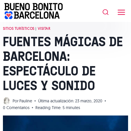
Saltar
al
contenido
SITIOS TURÍSTICOS
|
VISITAR
FUENTES MÁGICAS DE
BARCELONA:
ESPECTÁCULO DE
LUCES Y SONIDO
Por
Pauline
Última actualización:
23 marzo, 2020
0 Comentarios
Reading Time:
5
minutes