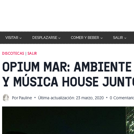
VISITAR
DESPLAZARSE
COMER Y BEBER
SALIR
DISCOTECAS
|
SALIR
OPIUM MAR: AMBIENTE
Y MÚSICA HOUSE JUNT
Por
Pauline
Última actualización:
23 marzo, 2020
0 Comentari