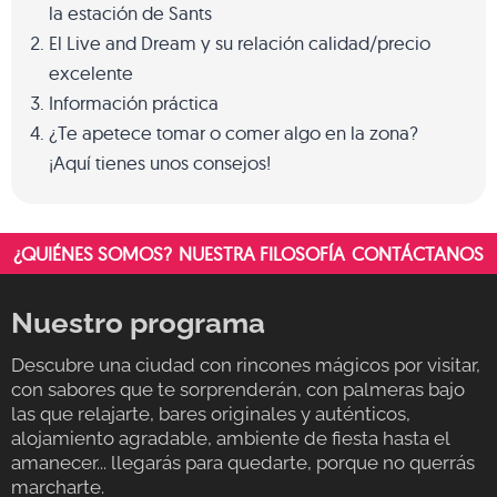
la estación de Sants
El Live and Dream y su relación calidad/precio
excelente
Información práctica
¿Te apetece tomar o comer algo en la zona?
¡Aquí tienes unos consejos!
¿QUIÉNES SOMOS?
NUESTRA FILOSOFÍA
CONTÁCTANOS
Nuestro programa
Descubre una ciudad con rincones mágicos por visitar,
con sabores que te sorprenderán, con palmeras bajo
las que relajarte, bares originales y auténticos,
alojamiento agradable, ambiente de fiesta hasta el
amanecer... llegarás para quedarte, porque no querrás
marcharte.