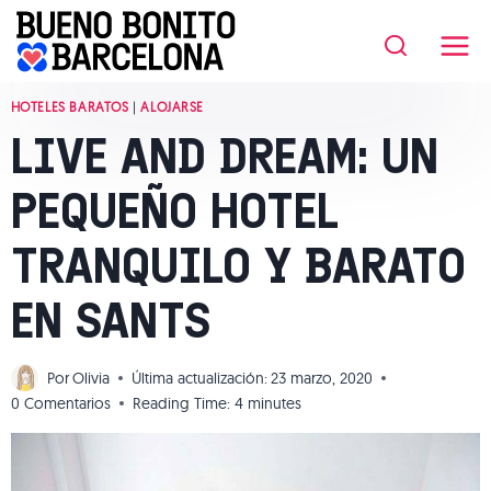
Saltar
al
contenido
HOTELES BARATOS
|
ALOJARSE
LIVE AND DREAM: UN
PEQUEÑO HOTEL
TRANQUILO Y BARATO
EN SANTS
Por
Olivia
Última actualización:
23 marzo, 2020
0 Comentarios
Reading Time:
4
minutes