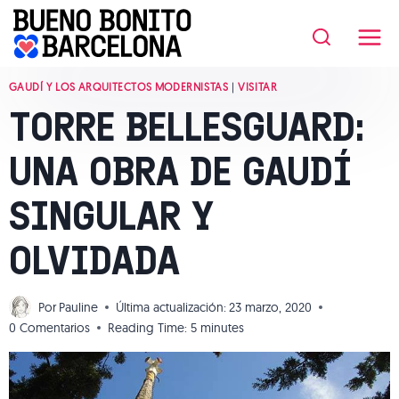
Saltar
al
contenido
GAUDÍ Y LOS ARQUITECTOS MODERNISTAS
|
VISITAR
TORRE BELLESGUARD:
UNA OBRA DE GAUDÍ
SINGULAR Y
OLVIDADA
Por
Pauline
Última actualización:
23 marzo, 2020
0 Comentarios
Reading Time:
5
minutes