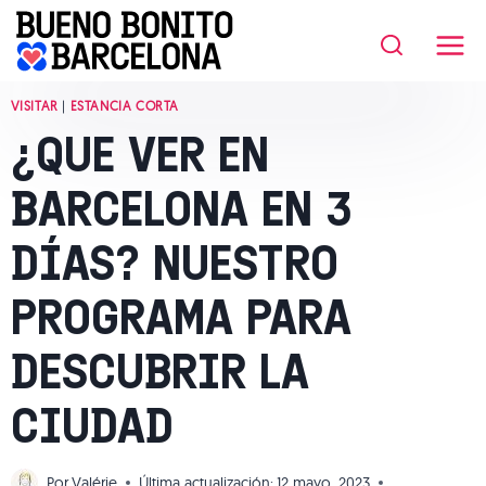
Saltar
al
contenido
VISITAR
|
ESTANCIA CORTA
¿QUE VER EN
BARCELONA EN 3
DÍAS? NUESTRO
PROGRAMA PARA
DESCUBRIR LA
CIUDAD
Por
Valérie
Última actualización:
12 mayo, 2023